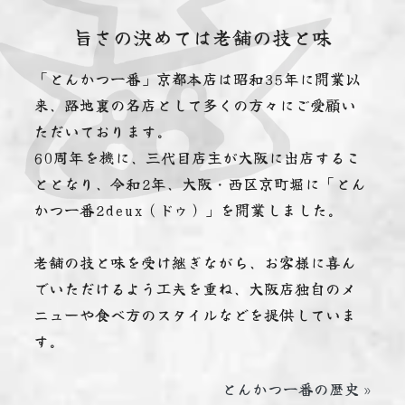
旨さの決めては老舗の技と味
「とんかつ一番」京都本店は昭和35年に開業以
来、路地裏の名店として多くの方々にご愛顧い
ただいております。
60周年を機に、三代目店主が大阪に出店するこ
ととなり、令和2年、大阪・西区京町堀に「とん
かつ一番2deux（ドゥ）」を開業しました。
老舗の技と味を受け継ぎながら、お客様に喜ん
でいただけるよう工夫を重ね、大阪店独自のメ
ニューや食べ方のスタイルなどを提供していま
す。
とんかつ一番の歴史 »