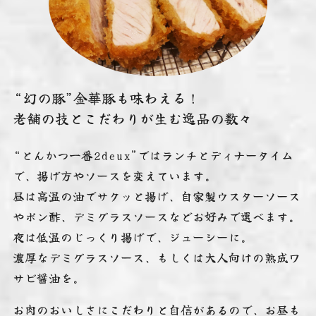
“幻の豚”金華豚も味わえる！
老舗の技とこだわりが生む逸品の数々
“とんかつ一番2deux”ではランチとディナータイム
で、揚げ方やソースを変えています。
昼は高温の油でサクッと揚げ、自家製ウスターソース
やポン酢、デミグラスソースなどお好みで選べます。
夜は低温のじっくり揚げで、ジューシーに。
濃厚なデミグラスソース、もしくは大人向けの熟成ワ
サビ醤油を。
お肉のおいしさにこだわりと自信があるので、お昼も