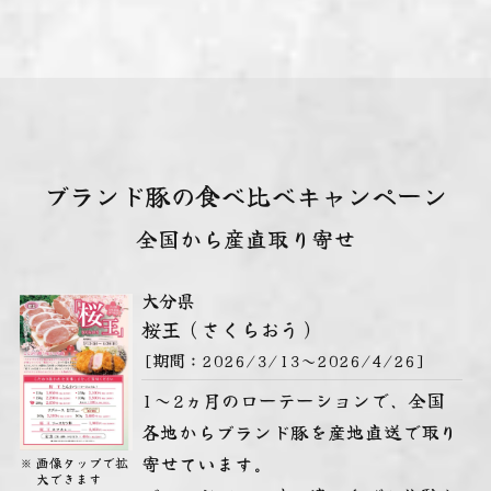
ブランド豚の食べ比べキャンペーン
全国から産直取り寄せ
大分県
桜王（さくらおう）
[期間：
2026/3/13～2026/4/26]
1～2ヵ月のローテーションで、全国
各地からブランド豚を産地直送で取り
寄せています。
画像
タップ
で拡
大できます