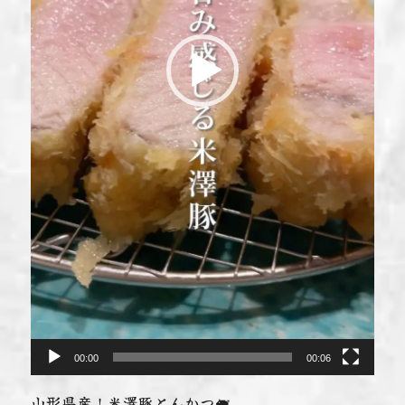
00:00
00:06
山形県産！米澤豚とんかつ🐖