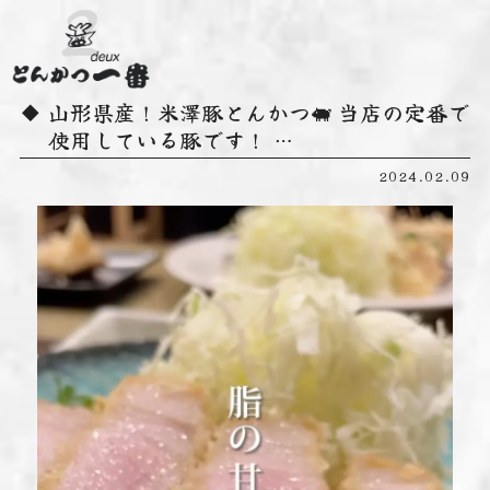
山形県産！米澤豚とんかつ🐖 当店の定番で
使用している豚です！ …
2024.02.09
動
画
プ
レ
ー
ヤ
ー