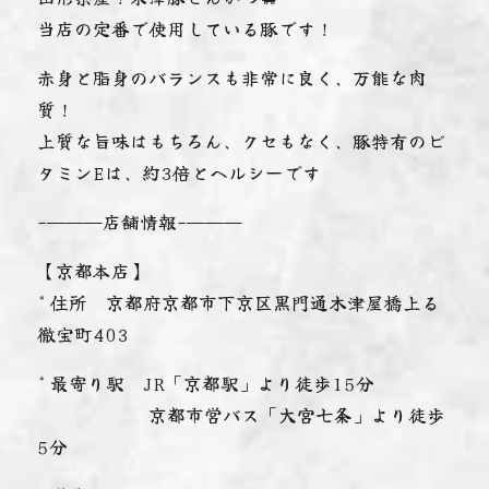
当店の定番で使用している豚です！
赤身と脂身のバランスも非常に良く、万能な肉
質！
上質な旨味はもちろん、クセもなく、豚特有のビ
タミンEは、約3倍とヘルシーです
-———店舗情報-———
【京都本店】
* 住所 京都府京都市下京区黒門通木津屋橋上る
徹宝町403
* 最寄り駅 JR「京都駅」より徒歩15分
京都市営バス「大宮七条」より徒歩
5分