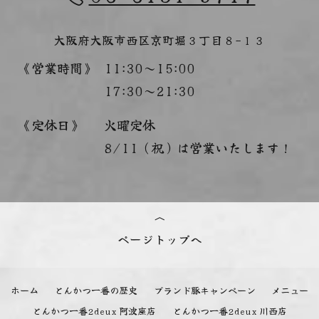
大阪府大阪市西区京町堀３丁目８−１３
《営業時間》
11:30～15:00
17:30～21:30
《定休日》
火曜定休
8/11（祝）は営業いたします！
ページトップへ
ホーム
とんかつ一番の歴史
ブランド豚キャンペーン
メニュー
とんかつ一番2deux 阿波座店
とんかつ一番2deux 川西店