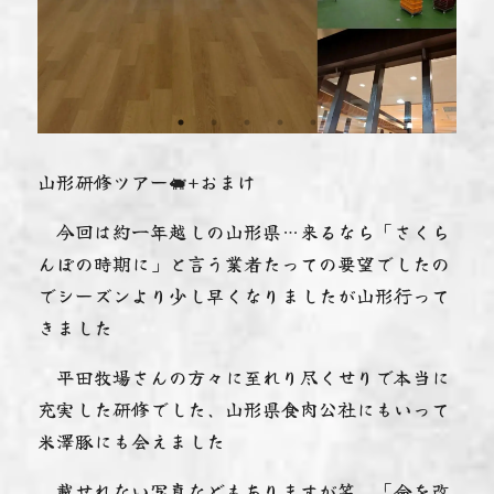
山形研修ツアー🐖+おまけ
今回は約一年越しの山形県…来るなら「さくら
んぼの時期に」と言う業者たっての要望でしたの
でシーズンより少し早くなりましたが山形行って
きました️
平田牧場さんの方々に至れり尽くせりで本当に
充実した研修でした、山形県食肉公社にもいって
米澤豚にも会えました
載せれない写真などもありますが笑 「命を改