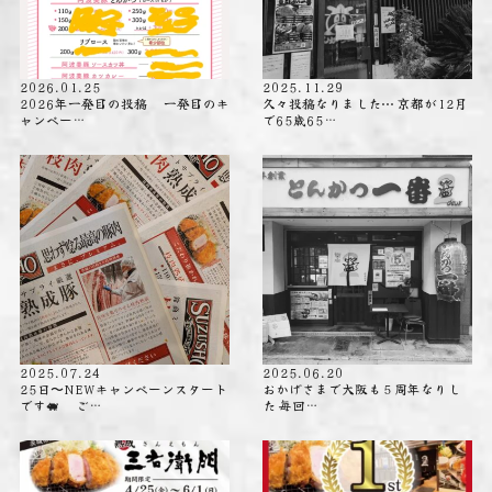
2026.01.25
2025.11.29
2026年一発目の投稿 一発目のキ
久々投稿なりました⋯ 京都が12月
ャンペー…
で65歳65…
2025.07.24
2025.06.20
25日〜NEWキャンペーンスタート
おかげさまで大阪も５周年なりし
です🐖 ご…
た️ 毎回…