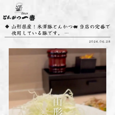
山形県産！米澤豚とんかつ🐖 当店の定番で
使用している豚です。 …
2024.06.28
動
画
プ
レ
ー
ヤ
ー