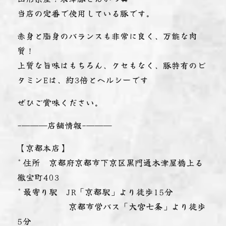
当店の定番で使用している豚です。
赤身と脂身のバランスも非常に良く、万能な肉
質！
上質な旨味はもちろん、クセもなく、豚特有のビ
タミンEは、約3倍とヘルシーです
ぜひご賞味ください。
-———店舗情報-———
【京都本店】
* 住所 京都府京都市下京区黒門通木津屋橋上る
徹宝町403
* 最寄り駅 JR「京都駅」より徒歩15分
京都市営バス「大宮七条」より徒歩
5分