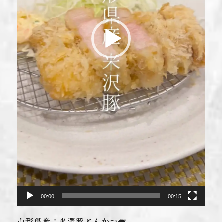
00:00
00:15
山形県産！米澤豚とんかつ🐖