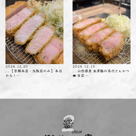
2024.12.20
2024.12.13
. . 【京都本店・大阪店のみ】 本日
. . 山形県産 米澤豚の名代とんかつ
から！…
🐖 当店…