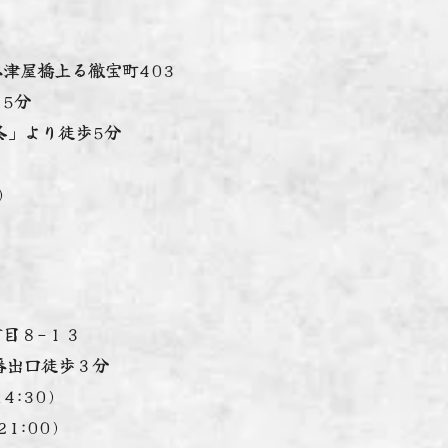
木津屋橋上る徹宝町403
15分
より徒歩5分
)
)
丁目８−１３
番出口徒歩３分
4:30)
:00)