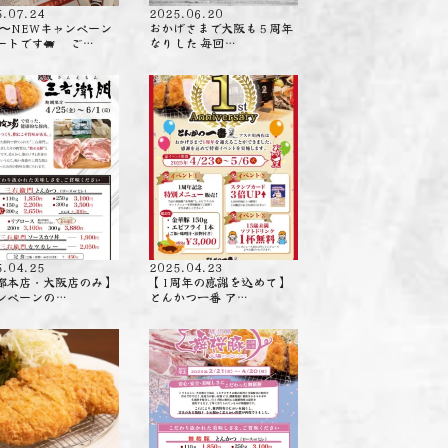
5.07.24
2025.06.20
日〜NEWキャンペーン
おかげさまで大阪も５周年
ートです🐖 ご…
なりした️ 毎回…
5.04.25
2025.04.23
都本店・大阪店のみ】
【1周年の感謝を込めて】
ンペーンの…
とんかつ一番 ア…