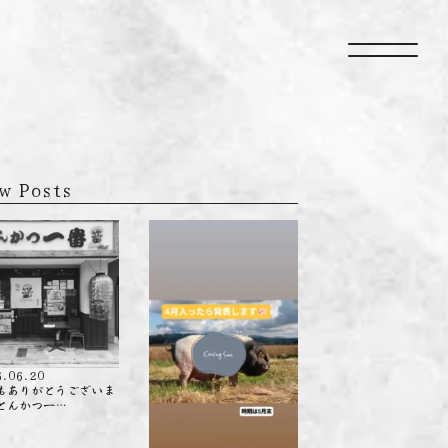
naviga
w Posts
6.06.20
もありがとうございま
とんかつ一…