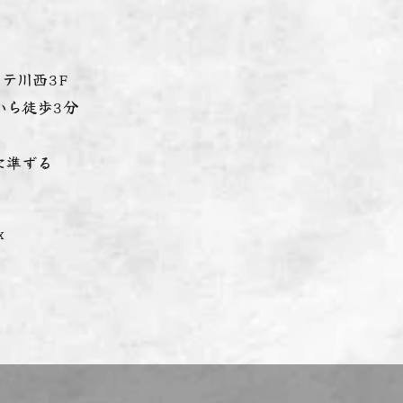
ステ川西3F
から徒歩3分
に準ずる
x