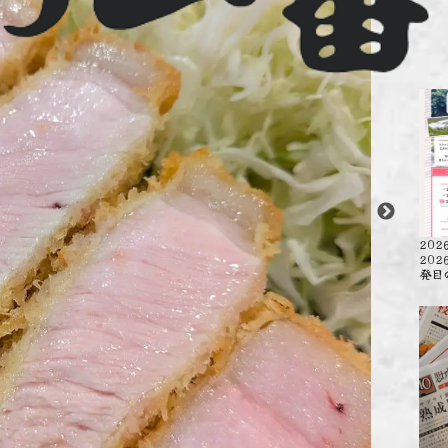
202
20
発目