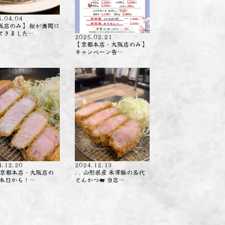
5.04.04
阪店のみ】 桜が満開に
てきました…
2025.02.21
【京都本店・大阪店のみ】
キャンペーン告…
4.12.20
2024.12.13
. 【京都本店・大阪店の
. . 山形県産 米澤豚の名代
 本日から！…
とんかつ🐖 当店…