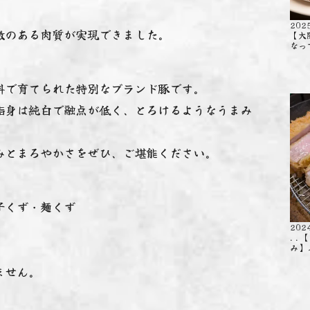
202
徴のある肉質が実現できました。
【大
なっ
料で育てられた特別なブランド豚です。
脂身は純白で融点が低く、とろけるようなうまみ
みとまろやかさをぜひ、ご堪能ください。
子くず・麺くず
202
. 
み】
ません。