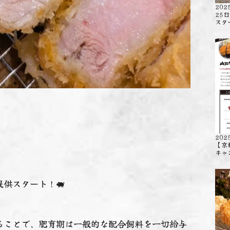
202
25
スタ
202
【京
キャ
供スタート！🐖
ることで、肥育期は一般的な配合飼料を一切給与