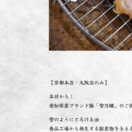
.
.
【京都本店・大阪店のみ】
本日から！
愛知県産ブランド豚「雪乃醸」のご提
雪のようにとろける油️
食品工場から発生する副産物を与え