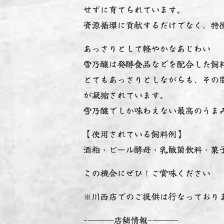
せずに育てられています。
資源循環に貢献するだけでなく、特
あっさりとして軽やかなあじわい️
雪乃醸は発酵食品などを配合した飼
とてもあっさりとしながらも、その
が凝縮されています。
雪乃醸でしか味わえない最高のうま
【使用されている飼料例】
酒粕・ビール酵母・乳酸菌飲料・菓
この機会にぜひ！ご賞味ください
※川西店でのご提供は行なっており
-———店舗情報-———