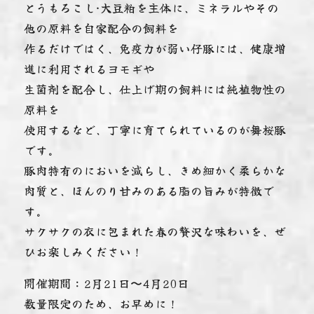
とうもろこし·大豆粕を主体に、ミネラルやその
他の原料を自家配合の飼料を
作るだけではく、免疫力が弱い仔豚には、健康増
進に利用されるヨモギや
生菌剤を配合し、仕上げ期の飼料には純植物性の
原料を
使用するなど、丁寧に育てられているのが舞桜豚
です。
豚肉特有のにおいを減らし、きめ細かく柔らかな
肉質と、ほんのり甘みのある脂の旨みが特徴で
す。
サクサクの衣に包まれた春の贅沢な味わいを、ぜ
ひお楽しみください！
開催期間：2月21日〜4月20日
数量限定のため、お早めに！