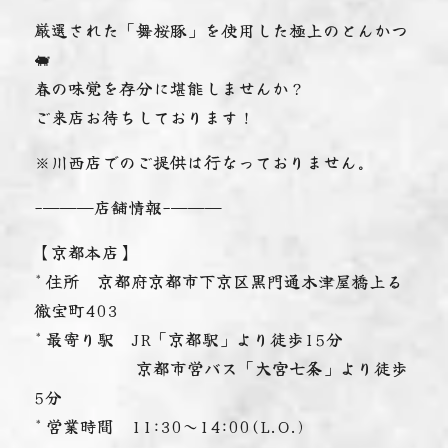
厳選された「舞桜豚」を使用した極上のとんかつ
🐖
春の味覚を存分に堪能しませんか？
ご来店お待ちしております！
※川西店でのご提供は行なっておりません。
-———店舗情報-———
【京都本店】
* 住所 京都府京都市下京区黒門通木津屋橋上る
徹宝町403
* 最寄り駅 JR「京都駅」より徒歩15分
京都市営バス「大宮七条」より徒歩
5分
* 営業時間 11:30～14:00(L.O.)